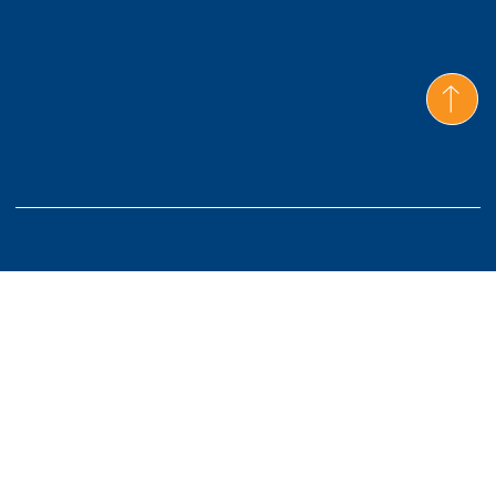
Info@gmmcmexico.com
Tel: +52 55 5530 4433
Viaducto Río de la Piedad 261, Viaducto Piedad,
Iztacalco, 08200, CDMX
Lunes-Viernes 9:00am - 6:00pm Central
© 2026 Copyright. Built by
S&MBOLO GRAFICO