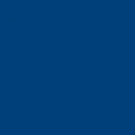
TÉRMINOS Y CONDICIONES
GMMC
Marcas
AVISO DE PRIVACIDAD
Nosotros
DECLARACIÓN DE
Servicios
ACCESIBILIDAD
Contacto
Facebook
YouTube
Instagram
X
Suscríbete a nuestro Newsletter
Recibe nuevos lanzamientos y promociones en equipos
médicos.