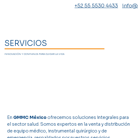
+52 55 5530 4433
info
SERVICIOS
INNOVACIÓN Y CONFIANZA PARA CUIDAR LA VIDA
En
GMMC México
ofrecemos soluciones integrales para
el sector salud. Somos expertos en la venta y distribución
de equipo médico, instrumental quirúrgico y de
emergencia, respaldados por nuestros servicios