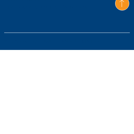
Lunes-Viernes 9:00am - 6:00pm Central
© 2026 Copyright. Built by
S&MBOLO GRAFICO