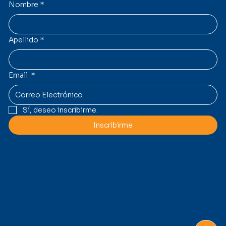
Nombre
*
Apellido
*
Email
*
Sí, deseo inscribirme.
Inscribirme
Contacto
Info@gmmcmexico.com
Tel: +52 55 5530 4433
Viaducto Río de la Piedad 261, Viaducto Piedad,
Iztacalco, 08200, CDMX