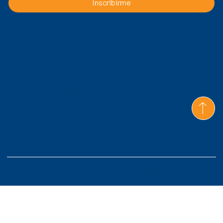
Inscribirme
Contacto
Info@gmmcmexico.com
Tel: +52 55 5530 4433
Viaducto Río de la Piedad 261, Viaducto Piedad,
Iztacalco, 08200, CDMX
Lunes-Viernes 9:00am - 6:00pm Central
© 2026 Copyright. Built by
S&MBOLO GRAFICO