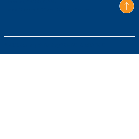
Iztacalco, 08200, CDMX
Lunes-Viernes 9:00am - 6:00pm Central
© 2026 Copyright. Built by
S&MBOLO GRAFICO