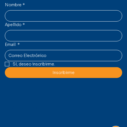
Nombre
*
Apellido
*
Email
*
Sí, deseo inscribirme.
Inscribirme
Contacto
Info@gmmcmexico.com
Tel: +52 55 5530 4433
Viaducto Río de la Piedad 261, Viaducto Piedad,