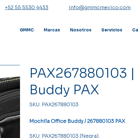
+52 55 5530 4433
info@gmmcmexico.com
GMMC
Marcas
Nosotros
Servicios
Ca
PAX267880103 | 
Buddy PAX
SKU
SKU:
PAX267880103
PAX267880103
Mochila Office Buddy / 267880103 PAX
SKU: PAX267880103 (Negra).