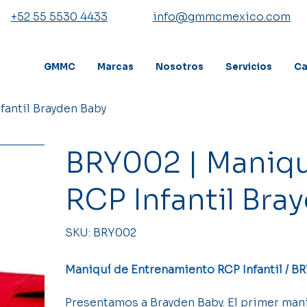
+52 55 5530 4433
info@gmmcmexico.com
GMMC
Marcas
Nosotros
Servicios
Ca
fantil Brayden Baby
BRY002 | Maniqu
RCP Infantil Bra
SKU
SKU:
BRY002
BRY002
Maniquí de Entrenamiento RCP Infantil / B
Presentamos a Brayden Baby. El primer man