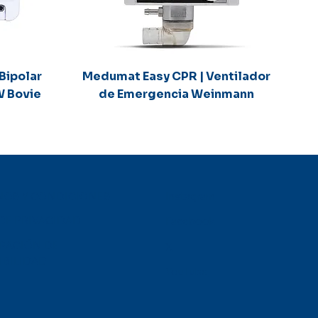
Vista rápida
Bipolar
Medumat Easy CPR | Ventilador
W Bovie
de Emergencia Weinmann
NOS Y CONDICIONES
Instagram
 DE PRIVACIDAD
Facebook
RACIÓN DE
X
IBILIDAD
YouTube