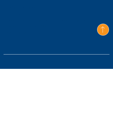
Info@gmmcmexico.com
Tel: +52 55 5530 4433
Viaducto Río de la Piedad 261, Viaducto Piedad,
Iztacalco, 08200, CDMX
Lunes-Viernes 9:00am - 6:00pm Central
© 2026 Copyright. Built by
S&MBOLO GRAFICO