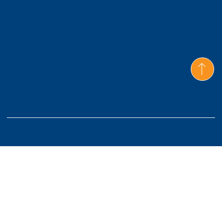
Contacto
Info@gmmcmexico.com
Tel: +52 55 5530 4433
Viaducto Río de la Piedad 261, Viaducto Piedad,
Iztacalco, 08200, CDMX
Lunes-Viernes 9:00am - 6:00pm Central
© 2026 Copyright. Built by
S&MBOLO GRAFICO