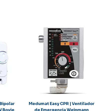
Vista rápida
Bipolar
Medumat Easy CPR | Ventilador
W Bovie
de Emergencia Weinmann