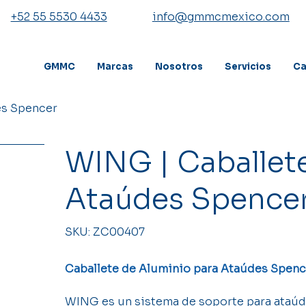
+52 55 5530 4433
info@gmmcmexico.com
GMMC
Marcas
Nosotros
Servicios
Ca
es Spencer
WING | Caballete
Ataúdes Spence
SKU
SKU:
ZC00407
ZC00407
Caballete de Aluminio para Ataúdes Spen
WING es un sistema de soporte para ataúdes 