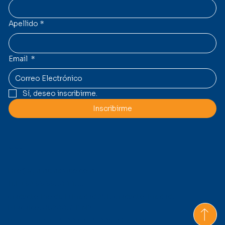
Apellido
*
Email
*
Sí, deseo inscribirme.
Inscribirme
Contacto
Info@gmmcmexico.com
Tel: +52 55 5530 4433
Viaducto Río de la Piedad 261, Viaducto Piedad,
Iztacalco, 08200, CDMX
Lunes-Viernes 9:00am - 6:00pm Central