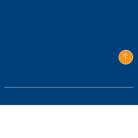
Contacto
Info@gmmcmexico.com
Tel: +52 55 5530 4433
Viaducto Río de la Piedad 261, Viaducto Piedad,
Iztacalco, 08200, CDMX
Lunes-Viernes 9:00am - 6:00pm Central
© 2026 Copyright. Built by
S&MBOLO GRAFICO