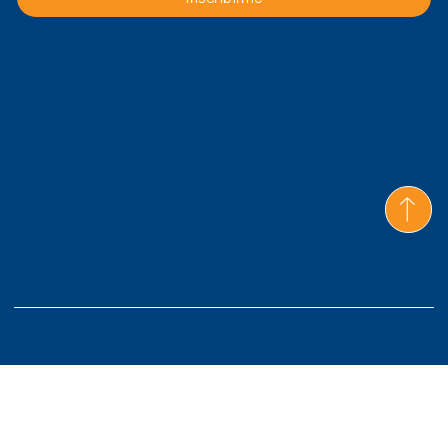
Contacto
Info@gmmcmexico.com
Tel: +52 55 5530 4433
Viaducto Río de la Piedad 261, Viaducto Piedad,
Iztacalco, 08200, CDMX
Lunes-Viernes 9:00am - 6:00pm Central
© 2026 Copyright. Built by
S&MBOLO GRAFICO