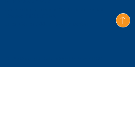
Tel: +52 55 5530 4433
Viaducto Río de la Piedad 261, Viaducto Piedad,
Iztacalco, 08200, CDMX
Lunes-Viernes 9:00am - 6:00pm Central
© 2026 Copyright. Built by
S&MBOLO GRAFICO