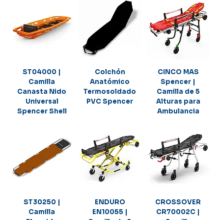
ST04000 |
Colchón
CINCO MAS
Camilla
Anatómico
Spencer |
Canasta Nido
Termosoldado
Camilla de 5
Universal
PVC Spencer
Alturas para
Spencer Shell
Ambulancia
ST30250 |
ENDURO
CROSSOVER
Camilla
EN10055 |
CR70002C |