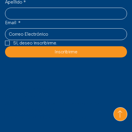
Apellido
*
Email
*
Sí, deseo inscribirme.
Inscribirme
Contacto
Info@gmmcmexico.com
Tel: +52 55 5530 4433
Viaducto Río de la Piedad 261, Viaducto Piedad,
Iztacalco, 08200, CDMX
Lunes-Viernes 9:00am - 6:00pm Central