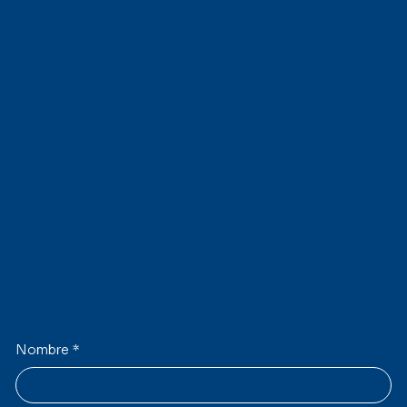
Marcas
AVISO DE PRIVACIDAD
Nosotros
DECLARACIÓN DE
Servicios
ACCESIBILIDAD
Contacto
Facebook
YouTube
Instagram
X
Suscríbete a nuestro Newsletter
Recibe nuevos lanzamientos y promociones en equipos
médicos.
Nombre
*