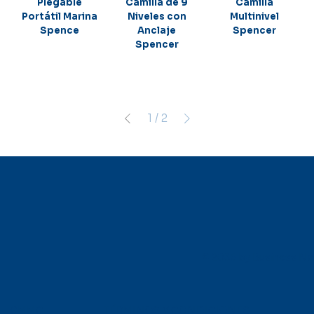
Plegable
Camilla de 9
Camilla
Portátil Marina
Niveles con
Multinivel
Spence
Anclaje
Spencer
Spencer
1
/
2
© 2035 by Business N
TÉRMINOS Y CONDICIONES
GMMC